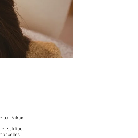
ée par Mikao
et spirituel.
s manuelles