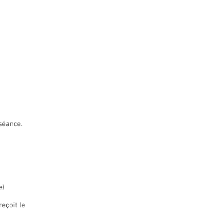
séance.
e)
reçoit le