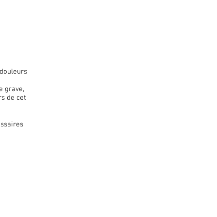
 douleurs
e grave,
s de cet
essaires